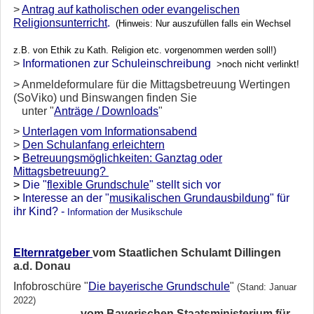
>
Antrag auf katholischen oder evangelischen
Religionsunterricht
.
(Hinweis: Nur auszufüllen falls ein Wechsel
z.B. von Ethik zu Kath. Religion etc. vorgenommen werden soll!)
>
Informationen zur Schuleinschreibung
>noch nicht verlinkt!
> Anmeldeformulare für die Mittagsbetreuung Wertingen
(SoViko) und Binswangen finden Sie
unter "
Anträge / Downloads
"
>
Unterlagen vom Informationsabend
>
Den Schulanfang erleichtern
>
Betreuungsmöglichkeiten: Ganztag oder
Mittagsbetreuung?
>
Die "
flexible Grundschule
" stellt sich vor
>
Interesse an der "
musikalischen Grundausbildung
" für
ihr Kind? -
Information der Musikschule
Elte
rnratgeber
vom Staatlichen Schulamt Dillingen
a.d. Donau
Infobroschüre "
Die bayerische Grundschule
"
(Stand: Januar
2022)
vom Bayerischen Staatsministerium für